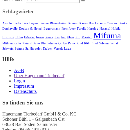
Schlagwörter
Agrobs
Backs
Betz
Beyers
Bienen
Bienenfutter
Biomar
Blanks
Brockmanns
Cavalor
Deuka
Deukavallo
Dodson & Horrel
Eggersmann
Fischfutter
Forelle
Hartdog
Hesanol
Hilbila
Mifuma
Horizont
Huhn
Höveler
Imker
Josera
Karpfen
Klaus
Koi
Marstall
Mühlendorfer
Natural
Pavo
Pferdefutter
Quiko
Relax
Rind
Röhnfried
Salvana
Schaf
Schwein
Spinne
St. Hippolyt
Tauben
Versele Laga
Hilfe
AGB
Über Hagemann Tierbedarf
Login
Impressum
Datenschutz
So finden Sie uns
Hagemann Tierbedarf GmbH & Co. KG
Schöner Bühl 1 - Galgenbach Ost
63628 Bad Soden-Salmünster
Telefon: 06056 / 919 919