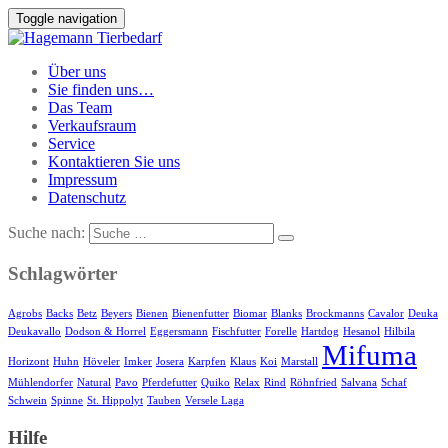
Toggle navigation
Über uns
Sie finden uns…
Das Team
Verkaufsraum
Service
Kontaktieren Sie uns
Impressum
Datenschutz
Suche nach:
Schlagwörter
Agrobs
Backs
Betz
Beyers
Bienen
Bienenfutter
Biomar
Blanks
Brockmanns
Cavalor
Deuka
Deukavallo
Dodson & Horrel
Eggersmann
Fischfutter
Forelle
Hartdog
Hesanol
Hilbila
Mifuma
Horizont
Huhn
Höveler
Imker
Josera
Karpfen
Klaus
Koi
Marstall
Mühlendorfer
Natural
Pavo
Pferdefutter
Quiko
Relax
Rind
Röhnfried
Salvana
Schaf
Schwein
Spinne
St. Hippolyt
Tauben
Versele Laga
Hilfe