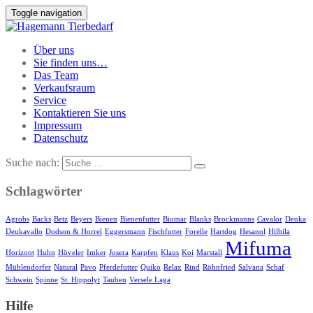
Toggle navigation
Über uns
Sie finden uns…
Das Team
Verkaufsraum
Service
Kontaktieren Sie uns
Impressum
Datenschutz
Suche nach:
Schlagwörter
Agrobs
Backs
Betz
Beyers
Bienen
Bienenfutter
Biomar
Blanks
Brockmanns
Cavalor
Deuka
Deukavallo
Dodson & Horrel
Eggersmann
Fischfutter
Forelle
Hartdog
Hesanol
Hilbila
Mifuma
Horizont
Huhn
Höveler
Imker
Josera
Karpfen
Klaus
Koi
Marstall
Mühlendorfer
Natural
Pavo
Pferdefutter
Quiko
Relax
Rind
Röhnfried
Salvana
Schaf
Schwein
Spinne
St. Hippolyt
Tauben
Versele Laga
Hilfe