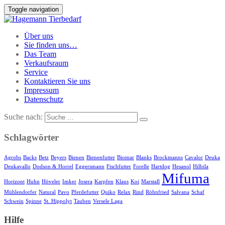
Toggle navigation
Über uns
Sie finden uns…
Das Team
Verkaufsraum
Service
Kontaktieren Sie uns
Impressum
Datenschutz
Suche nach:
Schlagwörter
Agrobs
Backs
Betz
Beyers
Bienen
Bienenfutter
Biomar
Blanks
Brockmanns
Cavalor
Deuka
Deukavallo
Dodson & Horrel
Eggersmann
Fischfutter
Forelle
Hartdog
Hesanol
Hilbila
Mifuma
Horizont
Huhn
Höveler
Imker
Josera
Karpfen
Klaus
Koi
Marstall
Mühlendorfer
Natural
Pavo
Pferdefutter
Quiko
Relax
Rind
Röhnfried
Salvana
Schaf
Schwein
Spinne
St. Hippolyt
Tauben
Versele Laga
Hilfe