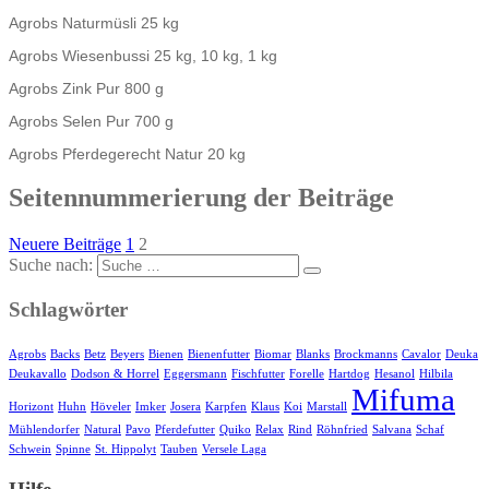
Agrobs Naturmüsli 25 kg
Agrobs Wiesenbussi 25 kg, 10 kg, 1 kg
Agrobs Zink Pur 800 g
Agrobs Selen Pur 700 g
Agrobs Pferdegerecht Natur 20 kg
Seitennummerierung der Beiträge
Neuere Beiträge
1
2
Suche nach:
Schlagwörter
Agrobs
Backs
Betz
Beyers
Bienen
Bienenfutter
Biomar
Blanks
Brockmanns
Cavalor
Deuka
Deukavallo
Dodson & Horrel
Eggersmann
Fischfutter
Forelle
Hartdog
Hesanol
Hilbila
Mifuma
Horizont
Huhn
Höveler
Imker
Josera
Karpfen
Klaus
Koi
Marstall
Mühlendorfer
Natural
Pavo
Pferdefutter
Quiko
Relax
Rind
Röhnfried
Salvana
Schaf
Schwein
Spinne
St. Hippolyt
Tauben
Versele Laga