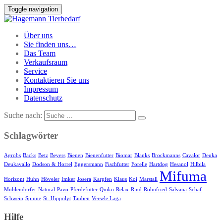
Toggle navigation
Über uns
Sie finden uns…
Das Team
Verkaufsraum
Service
Kontaktieren Sie uns
Impressum
Datenschutz
Suche nach:
Schlagwörter
Agrobs
Backs
Betz
Beyers
Bienen
Bienenfutter
Biomar
Blanks
Brockmanns
Cavalor
Deuka
Deukavallo
Dodson & Horrel
Eggersmann
Fischfutter
Forelle
Hartdog
Hesanol
Hilbila
Mifuma
Horizont
Huhn
Höveler
Imker
Josera
Karpfen
Klaus
Koi
Marstall
Mühlendorfer
Natural
Pavo
Pferdefutter
Quiko
Relax
Rind
Röhnfried
Salvana
Schaf
Schwein
Spinne
St. Hippolyt
Tauben
Versele Laga
Hilfe